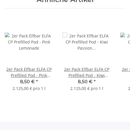
2er Pack Elfbar ELFA CP
2er Pack Elfbar ELFA CP
2er 
Prefilled Pod - Pink
Prefilled Pod - Kiwi
Lemonade
Passion Fruit Guave
8,50 €
*
8,50 €
*
2.125,00 € pro 1 l
2.125,00 € pro 1 l
2