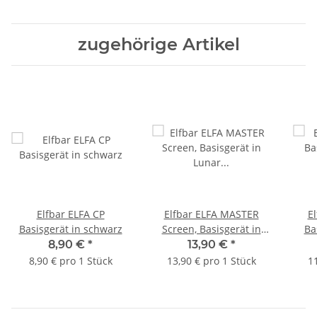
zugehörige Artikel
Elfbar ELFA CP
Elfbar ELFA MASTER
E
Basisgerät in schwarz
Screen, Basisgerät in
Ba
Lunar Silver, 9-18 Watt
8,90 €
*
13,90 €
*
8,90 € pro 1 Stück
13,90 € pro 1 Stück
11