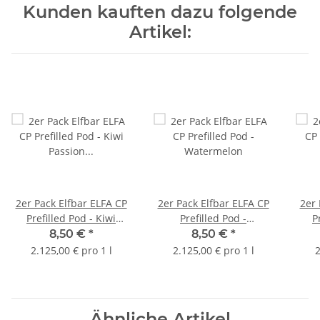
Kunden kauften dazu folgende
Artikel:
2er Pack Elfbar ELFA CP
2er Pack Elfbar ELFA CP
2er 
Prefilled Pod - Kiwi
Prefilled Pod -
P
Passion Fruit Guave
Watermelon
8,50 €
*
8,50 €
*
2.125,00 € pro 1 l
2.125,00 € pro 1 l
2
Ähnliche Artikel