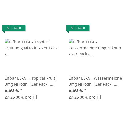
AUF LAGER
AUF LAGER
Elfbar ELFA - Tropical Fruit
Elfbar ELFA - Wassermelone
0mg Nikotin - 2er Pack -
0mg Nikotin - 2er Pack -
Prefilled Pod
Prefilled Pod
8,50 €
*
8,50 €
*
2.125,00 € pro 1 l
2.125,00 € pro 1 l