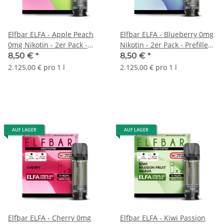
Elfbar ELFA - Apple Peach
Elfbar ELFA - Blueberry 0mg
0mg Nikotin - 2er Pack -
Nikotin - 2er Pack - Prefilled
Prefilled Pod
Pod
8,50 €
*
8,50 €
*
2.125,00 € pro 1 l
2.125,00 € pro 1 l
AUF LAGER
AUF LAGER
Elfbar ELFA - Cherry 0mg
Elfbar ELFA - Kiwi Passion