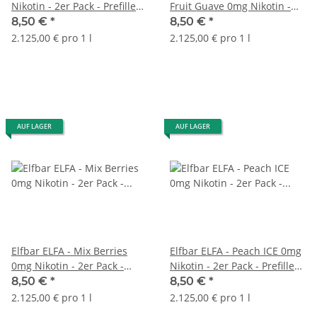
Nikotin - 2er Pack - Prefilled
Fruit Guave 0mg Nikotin -
Pod
2er Pack - Prefilled Pod
8,50 €
*
8,50 €
*
2.125,00 € pro 1 l
2.125,00 € pro 1 l
AUF LAGER
AUF LAGER
Elfbar ELFA - Mix Berries
Elfbar ELFA - Peach ICE 0mg
0mg Nikotin - 2er Pack -
Nikotin - 2er Pack - Prefilled
Prefilled Pod
Pod
8,50 €
*
8,50 €
*
2.125,00 € pro 1 l
2.125,00 € pro 1 l