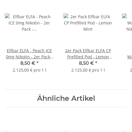
Elfbar ELFA - Peach ICE
2er Pack Elfbar ELFA CP
0mg Nikotin - 2er Pack -
Prefilled Pod - Lemon
Wa
Prefilled Pod
Mint
Ni
8,50 €
*
8,50 €
*
2.125,00 € pro 1 l
2.125,00 € pro 1 l
2
Ähnliche Artikel