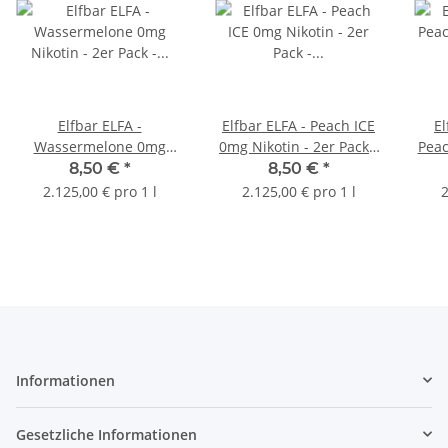
Elfbar ELFA -
Elfbar ELFA - Peach ICE
El
Wassermelone 0mg
0mg Nikotin - 2er Pack -
Peac
Nikotin - 2er Pack -
Prefilled Pod
Pa
8,50 €
*
8,50 €
*
Prefilled Pod
2.125,00 € pro 1 l
2.125,00 € pro 1 l
2
Informationen
Gesetzliche Informationen