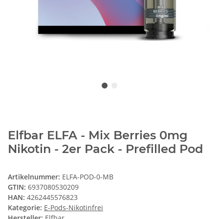
Elfbar ELFA - Mix Berries 0mg
Nikotin - 2er Pack - Prefilled Pod
Artikelnummer:
ELFA-POD-0-MB
GTIN:
6937080530209
HAN:
4262445576823
Kategorie:
E-Pods-Nikotinfrei
Hersteller:
Elfbar