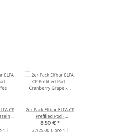
ELFA CP
2er Pack Elfbar ELFA CP
Hazelnut
Prefilled Pod -
Cranberry Grape -
8,50 €
*
Auslaufartikel
 1 l
2.125,00 € pro 1 l