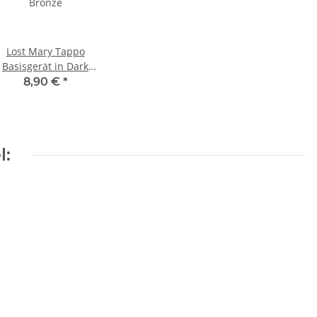
Lost Mary Tappo
Basisgerät in Dark
Bronze
8,90 €
*
l: