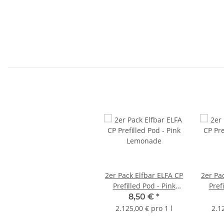
2er Pack Elfbar ELFA CP
2er Pa
Prefilled Pod - Pink
Pref
Lemonade
Pass
8,50 €
*
2.125,00 € pro 1 l
2.1