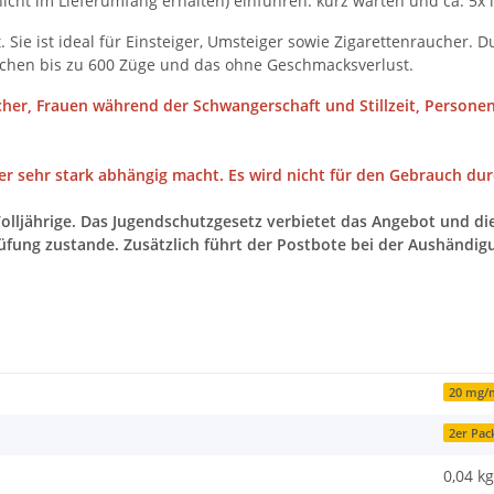
nicht im Lieferumfang erhalten) einführen. kurz warten und ca. 5x 
it. Sie ist ideal für Einsteiger, Umsteiger sowie Zigarettenraucher. D
chen bis zu 600 Züge und das ohne Geschmacksverlust.
cher, Frauen während der Schwangerschaft und Stillzeit, Personen
der sehr stark abhängig macht. Es wird nicht für den Gebrauch d
Volljährige. Das Jugendschutzgesetz verbietet das Angebot und die
üfung zustande. Zusätzlich führt der Postbote bei der Aushändig
20 mg/
2er Pac
0,04
kg