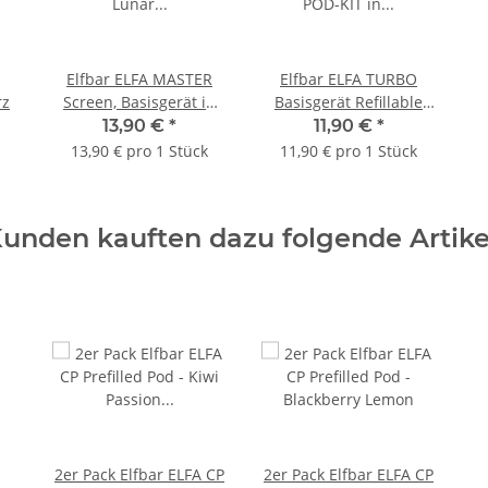
Elfbar ELFA MASTER
Elfbar ELFA TURBO
rz
Screen, Basisgerät in
Basisgerät Refillable
Lunar Silver, 9-18 Watt
POD-KIT in
13,90 €
*
11,90 €
*
Auroraschwarz
13,90 € pro 1 Stück
11,90 € pro 1 Stück
unden kauften dazu folgende Artike
2er Pack Elfbar ELFA CP
2er Pack Elfbar ELFA CP