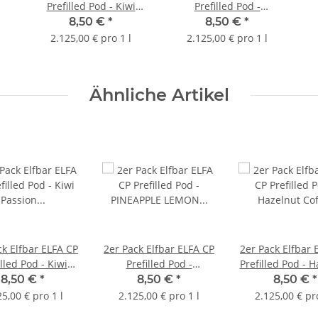
Prefilled Pod - Kiwi
Prefilled Pod -
Passion Fruit Guave
Blackberry Lemon
8,50 €
*
8,50 €
*
2.125,00 € pro 1 l
2.125,00 € pro 1 l
Ähnliche Artikel
ck Elfbar ELFA CP
2er Pack Elfbar ELFA CP
2er Pack Elfbar 
illed Pod - Kiwi
Prefilled Pod -
Prefilled Pod - 
ion Fruit Guave
PINEAPPLE LEMON QI -
Coffee
8,50 €
*
8,50 €
*
8,50 €
*
Auslaufartikel
25,00 € pro 1 l
2.125,00 € pro 1 l
2.125,00 € pro