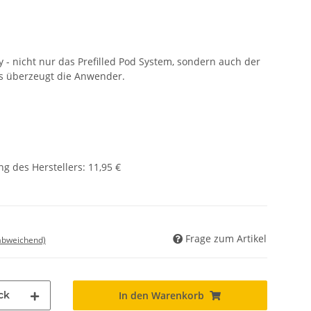
y - nicht nur das Prefilled Pod System, sondern auch der
ks überzeugt die Anwender.
g des Herstellers
:
11,95 €
Frage zum Artikel
 abweichend)
ck
In den Warenkorb