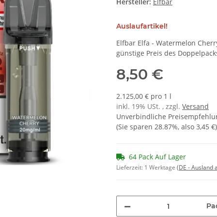
Hersteller:
Elfbar
Auslaufartikel!
Elfbar Elfa - Watermelon Cherr
günstige Preis des Doppelpac
8,50 €
2.125,00 € pro 1 l
inkl. 19% USt. , zzgl.
Versand
Unverbindliche Preisempfehlun
(Sie sparen
28.87%
, also
3,45 €
)
64 Pack Auf Lager
Lieferzeit:
1 Werktage
(DE - Ausland
Pa