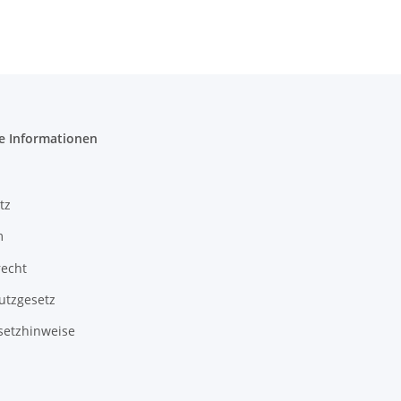
e Informationen
tz
m
recht
utzgesetz
setzhinweise