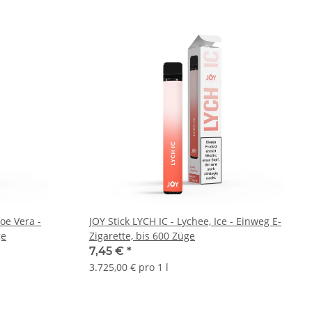
oe Vera -
JOY Stick LYCH IC - Lychee, Ice - Einweg E-
ge
Zigarette, bis 600 Züge
7,45 €
*
3.725,00 € pro 1 l