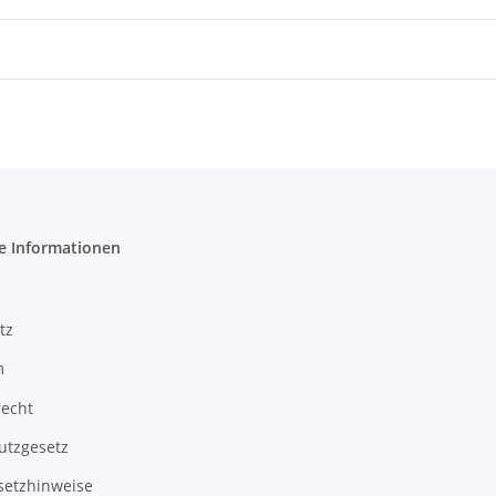
e Informationen
tz
m
recht
utzgesetz
setzhinweise