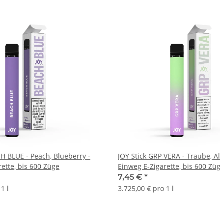
H BLUE - Peach, Blueberry -
JOY Stick GRP VERA - Traube, Al
ette, bis 600 Züge
Einweg E-Zigarette, bis 600 Zü
7,45 €
*
1 l
3.725,00 € pro 1 l