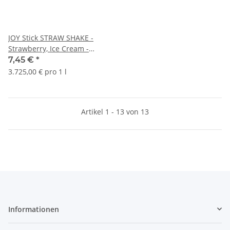
JOY Stick STRAW SHAKE -
Strawberry, Ice Cream -
Einweg E-Zigarette, bis 600
7,45 €
*
Züge
3.725,00 € pro 1 l
Artikel 1 - 13 von 13
Informationen