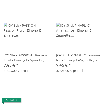
JOY Stick PASSION - Passion
JOY Stick PINAPL IC - Ananas,
Fruit - Einweg E-Zigarette,
Ice - Einweg E-Zigarette, bis
bis 600 Züge
600 Züge
7,45 €
*
7,45 €
*
3.725,00 € pro 1 l
3.725,00 € pro 1 l
AUF LAGER