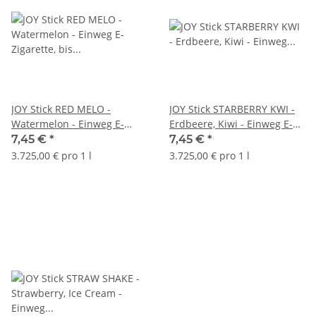
JOY Stick RED MELO -
JOY Stick STARBERRY KWI -
Watermelon - Einweg E-
Erdbeere, Kiwi - Einweg E-
Zigarette, bis 600 Züge
Zigarette, bis 600 Züge
7,45 €
*
7,45 €
*
3.725,00 € pro 1 l
3.725,00 € pro 1 l