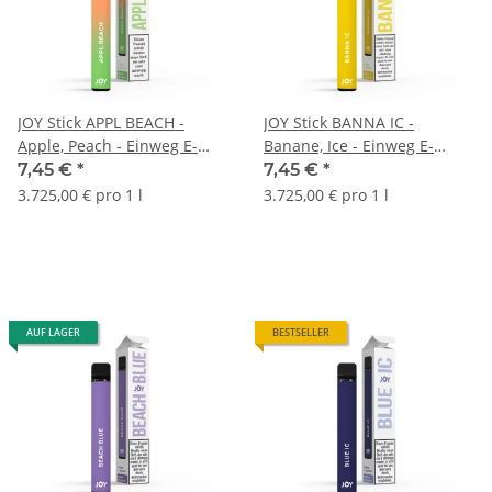
JOY Stick APPL BEACH -
JOY Stick BANNA IC -
Apple, Peach - Einweg E-
Banane, Ice - Einweg E-
Zigarette, bis 600 Züge
Zigarette, bis 600 Züge
7,45 €
*
7,45 €
*
3.725,00 € pro 1 l
3.725,00 € pro 1 l
AUF LAGER
BESTSELLER