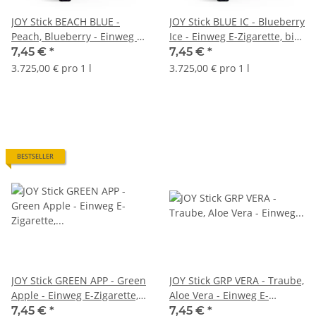
JOY Stick BEACH BLUE -
JOY Stick BLUE IC - Blueberry
Peach, Blueberry - Einweg E-
Ice - Einweg E-Zigarette, bis
Zigarette, bis 600 Züge
600 Züge
7,45 €
*
7,45 €
*
3.725,00 € pro 1 l
3.725,00 € pro 1 l
BESTSELLER
JOY Stick GREEN APP - Green
JOY Stick GRP VERA - Traube,
Apple - Einweg E-Zigarette,
Aloe Vera - Einweg E-
bis 600 Züge
Zigarette, bis 600 Züge
7,45 €
*
7,45 €
*